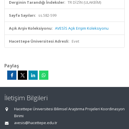
Derginin Tarandığı İndeksler:
TR DİZİN (ULAKBİM)
Sayfa Sayıları:
ss.582-599
Açık Arşiv Koleksiyonu:
AVESİS Açık Erişim Koleksiyonu
Hacettepe Üniversitesi Adresli:
Evet
Paylaş
İletişim Bilgileri
Hacettepe Üniversitesi Bilimsel Araştırma Projeleri Koordinasyon
Birimi
avesis@hacettepe.edu.tr