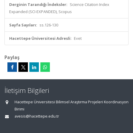
Derginin Tarandığı İndeksler:
Science Citation Index
Expanded (SCI-EXPANDED), Scopus
Sayfa Sayıları:
ss.126-130
Hacettepe Üniversitesi Adresli:
Evet
Paylaş
İletişim Bilgileri
Hacettepe Üniversitesi Bilimsel Araştırma Projeleri Koordinasyon
Birimi
avesis@hacettepe.edu.tr