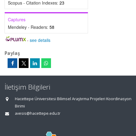
Scopus - Citation Indexes:
23
Captures
Mendeley - Readers:
58
-
see details
Paylaş
İletişim Bilgileri
Hacettepe Üniversitesi Bilimsel Araştırma Projeleri Koordinasyon
Birimi
avesis@hacettepe.edu.tr