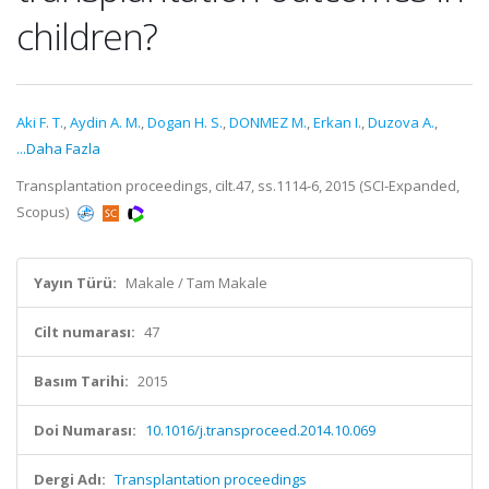
children?
Aki F. T.
,
Aydin A. M.
,
Dogan H. S.
,
DONMEZ M.
,
Erkan I.
,
Duzova A.
,
...Daha Fazla
Transplantation proceedings, cilt.47, ss.1114-6, 2015 (SCI-Expanded,
Scopus)
Yayın Türü:
Makale / Tam Makale
Cilt numarası:
47
Basım Tarihi:
2015
Doi Numarası:
10.1016/j.transproceed.2014.10.069
Dergi Adı:
Transplantation proceedings