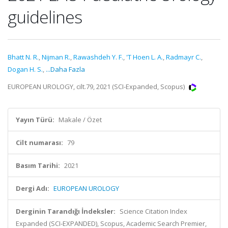
guidelines
Bhatt N. R.
,
Nijman R.
,
Rawashdeh Y. F.
,
'T Hoen L. A.
,
Radmayr C.
,
Dogan H. S.
,
...Daha Fazla
EUROPEAN UROLOGY, cilt.79, 2021 (SCI-Expanded, Scopus)
Yayın Türü:
Makale / Özet
Cilt numarası:
79
Basım Tarihi:
2021
Dergi Adı:
EUROPEAN UROLOGY
Derginin Tarandığı İndeksler:
Science Citation Index
Expanded (SCI-EXPANDED), Scopus, Academic Search Premier,