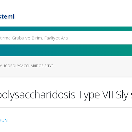
stemi
MUCOPOLYSACCHARIDOSIS TYP...
lysaccharidosis Type VII Sly
KUN T.