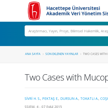
Hacettepe Üniversitesi
Akademik Veri Yönetim Si
Ara
ANA SAYFA
SON EKLENEN YAYINLAR
TWO CASES WITH 
Two Cases with Mucopo
SİVRİ H. S.
,
PEKTAŞ E.
,
DURSUN A.
,
TOKATLI A.
,
COŞ
SSIEM, 4 - 07 Eylül 2015