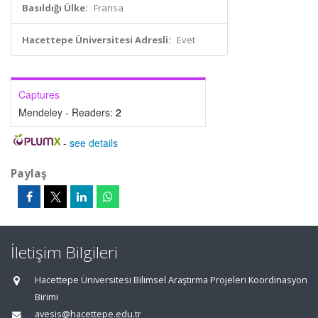
Basıldığı Ülke:
Fransa
Hacettepe Üniversitesi Adresli:
Evet
Captures
Mendeley - Readers:
2
-
see details
Paylaş
İletişim Bilgileri
Hacettepe Üniversitesi Bilimsel Araştırma Projeleri Koordinasyon
Birimi
avesis@hacettepe.edu.tr