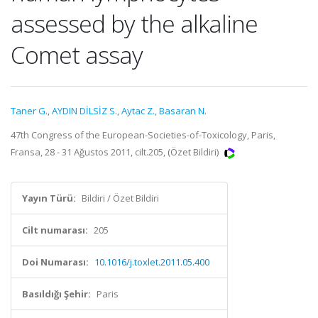
assessed by the alkaline
Comet assay
Taner G.
,
AYDIN DİLSİZ S.
,
Aytac Z.
,
Basaran N.
47th Congress of the European-Societies-of-Toxicology, Paris,
Fransa, 28 - 31 Ağustos 2011, cilt.205, (Özet Bildiri)
Yayın Türü:
Bildiri / Özet Bildiri
Cilt numarası:
205
Doi Numarası:
10.1016/j.toxlet.2011.05.400
Basıldığı Şehir:
Paris