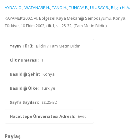
AYDAN O.
,
WATANABE H.
,
TANO H.
,
TUNCAY E.
,
ULUSAY R.
,
Bilgin H. A.
KAYAMEK’2002, VI. Bölgesel Kaya Mekaniği Sempozyumu, Konya,
Türkiye, 10 Ekim 2002, cilt.1, ss.25-32, (Tam Metin Bildiri)
Yayın Türü:
Bildiri / Tam Metin Bildiri
Cilt numarası:
1
Basıldığı Şehir:
Konya
Basıldığı Ülke:
Türkiye
Sayfa Sayıları:
ss.25-32
Hacettepe Üniversitesi Adresli:
Evet
Paylaş