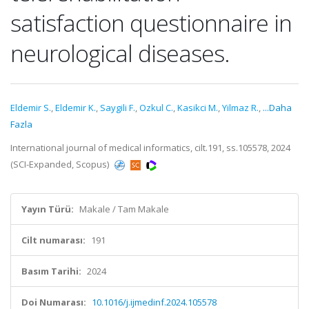
satisfaction questionnaire in
neurological diseases.
Eldemir S.
,
Eldemir K.
,
Saygili F.
,
Ozkul C.
,
Kasikci M.
,
Yilmaz R.
,
...Daha
Fazla
International journal of medical informatics, cilt.191, ss.105578, 2024
(SCI-Expanded, Scopus)
Yayın Türü:
Makale / Tam Makale
Cilt numarası:
191
Basım Tarihi:
2024
Doi Numarası:
10.1016/j.ijmedinf.2024.105578