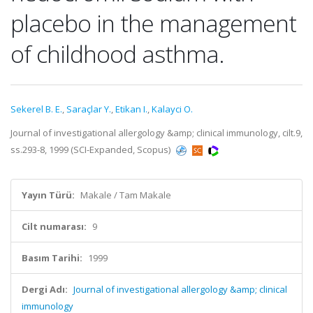
placebo in the management
of childhood asthma.
Sekerel B. E.
,
Saraçlar Y.
,
Etikan I.
,
Kalayci O.
Journal of investigational allergology &amp; clinical immunology, cilt.9,
ss.293-8, 1999 (SCI-Expanded, Scopus)
Yayın Türü:
Makale / Tam Makale
Cilt numarası:
9
Basım Tarihi:
1999
Dergi Adı:
Journal of investigational allergology &amp; clinical
immunology