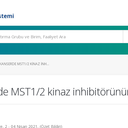
stemi
ANSERDE MST1/2 KINAZ INH...
de MST1/2 kinaz inhibitörünün
, 2 - 04 Nisan 2021, (Özet Bildiri)