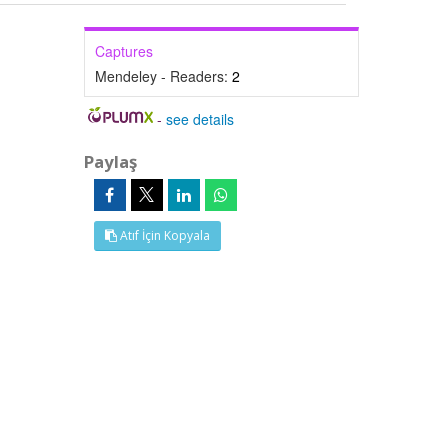
Captures
Mendeley - Readers:
2
-
see details
Paylaş
Atıf İçin Kopyala