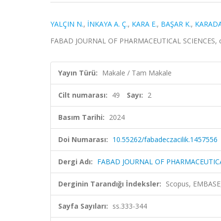
YALÇIN N.
,
İNKAYA A. Ç.
,
KARA E.
,
BAŞAR K.
,
KARADA
FABAD JOURNAL OF PHARMACEUTICAL SCIENCES, cilt.4
Yayın Türü:
Makale / Tam Makale
Cilt numarası:
49
Sayı:
2
Basım Tarihi:
2024
Doi Numarası:
10.55262/fabadeczacilik.1457556
Dergi Adı:
FABAD JOURNAL OF PHARMACEUTICA
Derginin Tarandığı İndeksler:
Scopus, EMBASE, 
Sayfa Sayıları:
ss.333-344