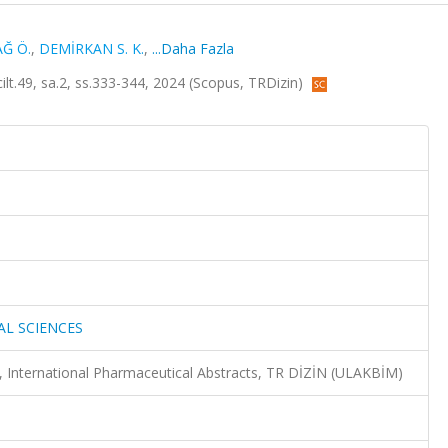
Ğ Ö.
,
DEMİRKAN S. K.
,
...Daha Fazla
9, sa.2, ss.333-344, 2024 (Scopus, TRDizin)
L SCIENCES
International Pharmaceutical Abstracts, TR DİZİN (ULAKBİM)