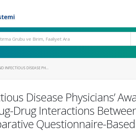
stemi
ND INFECTIOUS DISEASE PH...
ectious Disease Physicians’ A
ug-Drug Interactions Between 
arative Questionnaire-Based