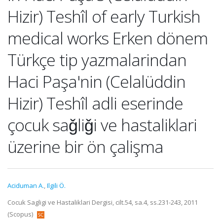
Hizir) Teshîl of early Turkish
medical works Erken dönem
Türkçe tip yazmalarindan
Haci Paşa'nin (Celalüddin
Hizir) Teshîl adli eserinde
çocuk saǧliǧi ve hastaliklari
üzerine bir ön çalişma
Aciduman A.
,
Ilgili Ö.
Cocuk Sagligi ve Hastaliklari Dergisi, cilt.54, sa.4, ss.231-243, 2011
(Scopus)