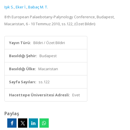
Işık S.
,
Eker İ.
,
Babaç M. T.
8 th European Palaebotany-Palynology Conference, Budapest,
Macaristan, 6 - 10 Temmuz 2010, ss.122, (Özet Bildiri)
Yayın Türü:
Bildiri / Özet Bildiri
Basıldığı Şehir:
Budapest
Basıldığı Ülke:
Macaristan
Sayfa Sayıları:
ss.122
Hacettepe Üniversitesi Adresli:
Evet
Paylaş