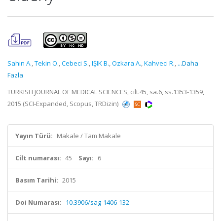
Sahin A.
,
Tekin O.
,
Cebeci S.
,
IŞIK B.
,
Ozkara A.
,
Kahveci R.
,
...Daha
Fazla
TURKISH JOURNAL OF MEDICAL SCIENCES, cilt.45, sa.6, ss.1353-1359,
2015 (SCI-Expanded, Scopus, TRDizin)
Yayın Türü:
Makale / Tam Makale
Cilt numarası:
45
Sayı:
6
Basım Tarihi:
2015
Doi Numarası:
10.3906/sag-1406-132