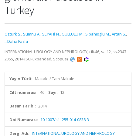
Turkey
Ozturk S.
,
Sumnu A.
,
SEYAHİ N.
,
GÜLLÜLÜ M.
,
Sipahioglu M.
,
Artan S.
,
...Daha Fazla
INTERNATIONAL UROLOGY AND NEPHROLOGY, cilt.46, sa.12, ss.2347-
2355, 2014 (SCI-Expanded, Scopus)
Yayın Türü:
Makale / Tam Makale
Cilt numarası:
46
Sayı:
12
Basım Tarihi:
2014
Doi Numarası:
10.1007/s11255-014-0838-3
Dergi Adı:
INTERNATIONAL UROLOGY AND NEPHROLOGY