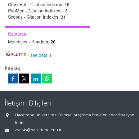
CrossRef - Citation Indexes:
15
PubMed - Citation Indexes:
13
Scopus - Citation Indexes:
31
Captures
Mendeley - Readers:
26
-
see details
Paylaş
İletişim Bilgileri
Hacettepe Üniversitesi Bilimsel Araştırma Projeleri Koordinasyon
Birimi
avesis@hacettepe.edu.tr