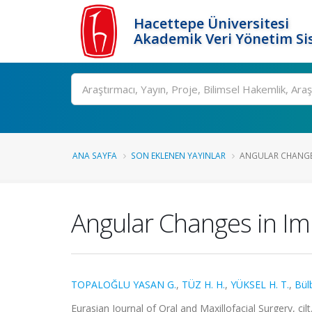
Hacettepe Üniversitesi
Akademik Veri Yönetim Si
Ara
ANA SAYFA
SON EKLENEN YAYINLAR
ANGULAR CHANGES
Angular Changes in Im
TOPALOĞLU YASAN G.
,
TÜZ H. H.
,
YÜKSEL H. T.
,
Bülb
Eurasian Journal of Oral and Maxillofacial Surgery, cil