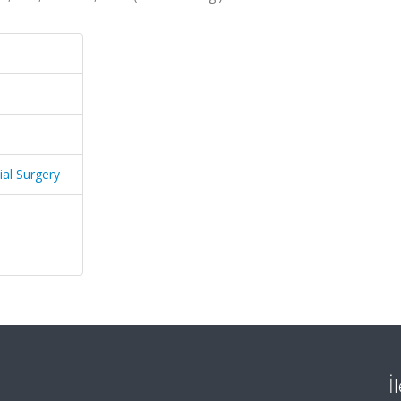
ial Surgery
İ