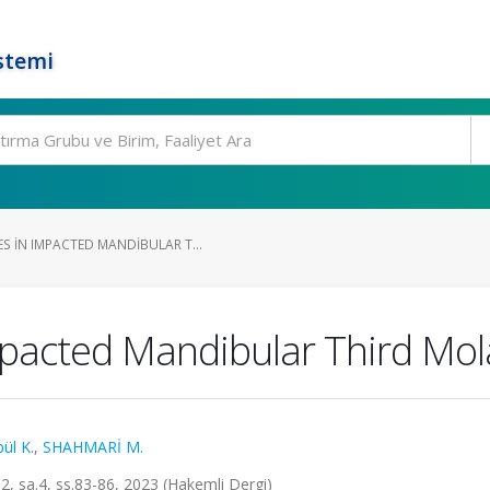
stemi
 IN IMPACTED MANDIBULAR T...
pacted Mandibular Third Mola
ül K.
,
SHAHMARİ M.
t.2, sa.4, ss.83-86, 2023 (Hakemli Dergi)