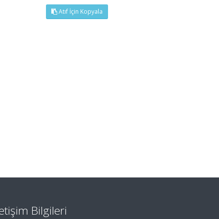
Atıf İçin Kopyala
letişim Bilgileri