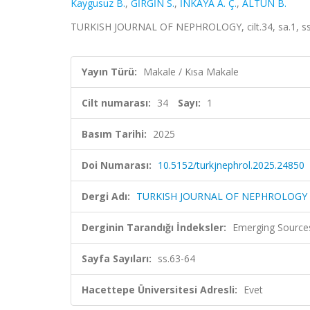
Kaygusuz B.
,
GİRGİN S.
,
İNKAYA A. Ç.
,
ALTUN B.
TURKISH JOURNAL OF NEPHROLOGY, cilt.34, sa.1, ss.
Yayın Türü:
Makale / Kısa Makale
Cilt numarası:
34
Sayı:
1
Basım Tarihi:
2025
Doi Numarası:
10.5152/turkjnephrol.2025.24850
Dergi Adı:
TURKISH JOURNAL OF NEPHROLOGY
Derginin Tarandığı İndeksler:
Emerging Sources
Sayfa Sayıları:
ss.63-64
Hacettepe Üniversitesi Adresli:
Evet