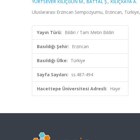
YURTSEVER KILIÇGÜN M.
,
BATTAL Ş.
,
KILIÇKAYA A.
Uluslararası Erzincan Sempozyumu, Erzincan, Türkiye, 
Yayın Türü:
Bildiri / Tam Metin Bildiri
Basıldığı Şehir:
Erzincan
Basıldığı Ülke:
Türkiye
Sayfa Sayıları:
ss.487-494
Hacettepe Üniversitesi Adresli:
Hayır