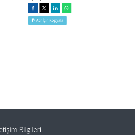
Atıf İçin Kopyala
letişim Bilgileri