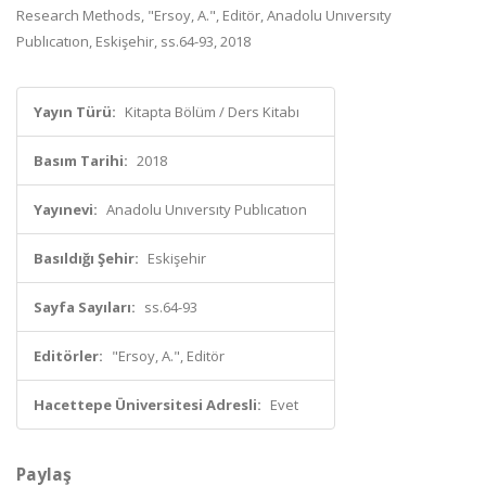
Research Methods, "Ersoy, A.", Editör, Anadolu Unıversıty
Publıcatıon, Eskişehir, ss.64-93, 2018
Yayın Türü:
Kitapta Bölüm / Ders Kitabı
Basım Tarihi:
2018
Yayınevi:
Anadolu Unıversıty Publıcatıon
Basıldığı Şehir:
Eskişehir
Sayfa Sayıları:
ss.64-93
Editörler:
"Ersoy, A.", Editör
Hacettepe Üniversitesi Adresli:
Evet
Paylaş