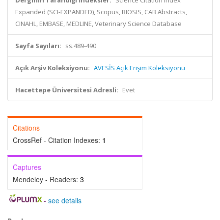
Derginin Tarandığı İndeksler:
Science Citation Index
Expanded (SCI-EXPANDED), Scopus, BIOSIS, CAB Abstracts,
CINAHL, EMBASE, MEDLINE, Veterinary Science Database
Sayfa Sayıları:
ss.489-490
Açık Arşiv Koleksiyonu:
AVESİS Açık Erişim Koleksiyonu
Hacettepe Üniversitesi Adresli:
Evet
Citations
CrossRef - Citation Indexes:
1
Captures
Mendeley - Readers:
3
-
see details