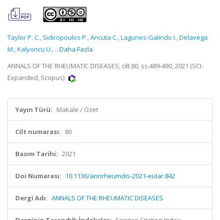
Taylor P. C.
,
Sidiropoulos P.
,
Ancuta C.
,
Lagunes-Galindo I.
,
Delavega
M.
,
Kalyoncu U.
,
...Daha Fazla
ANNALS OF THE RHEUMATIC DISEASES, cilt.80, ss.489-490, 2021 (SCI-
Expanded, Scopus)
Yayın Türü:
Makale / Özet
Cilt numarası:
80
Basım Tarihi:
2021
Doi Numarası:
10.1136/annrheumdis-2021-eular.842
Dergi Adı:
ANNALS OF THE RHEUMATIC DISEASES