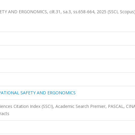
ND ERGONOMICS, cilt.31, sa.3, ss.658-664, 2025 (SSCI, Scopus
PATIONAL SAFETY AND ERGONOMICS
ciences Citation Index (SSCI), Academic Search Premier, PASCAL, CIN
racts