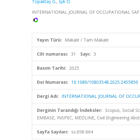
Topaktaş G.
,
Işık O.
INTERNATIONAL JOURNAL OF OCCUPATIONAL SAFETY A
Yayın Türü:
Makale / Tam Makale
Cilt numarası:
31
Sayı:
3
Basım Tarihi:
2025
Doi Numarası:
10.1080/10803548.2025.2455850
Dergi Adı:
INTERNATIONAL JOURNAL OF OCCU
Derginin Tarandığı İndeksler:
Scopus, Social S
EMBASE, INSPEC, MEDLINE, Civil Engineering Abst
Sayfa Sayıları:
ss.658-664