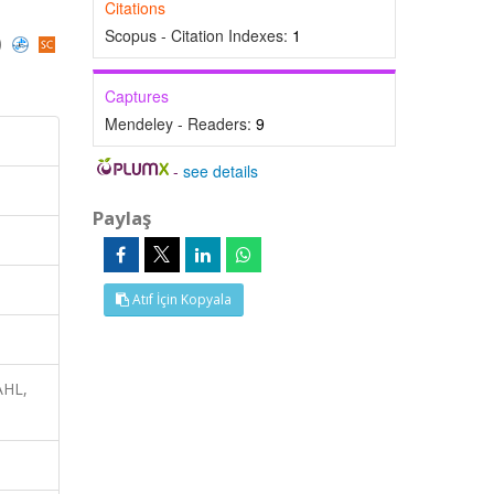
Citations
Scopus - Citation Indexes:
1
)
Captures
Mendeley - Readers:
9
-
see details
Paylaş
Atıf İçin Kopyala
AHL,