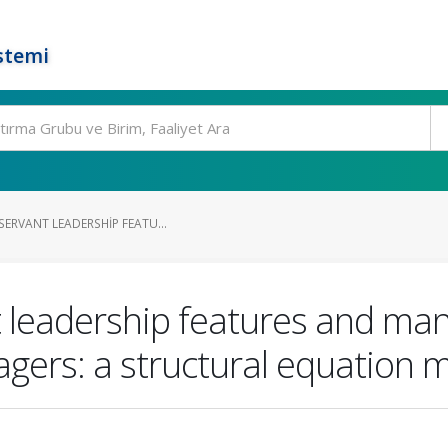
stemi
SERVANT LEADERSHIP FEATU...
t leadership features and man
agers: a structural equation 