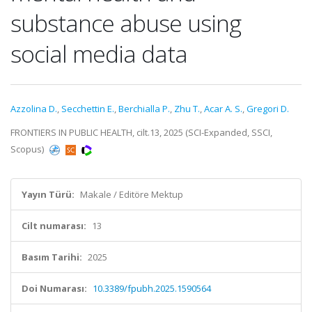
substance abuse using
social media data
Azzolina D.
,
Secchettin E.
,
Berchialla P.
,
Zhu T.
,
Acar A. S.
,
Gregori D.
FRONTIERS IN PUBLIC HEALTH, cilt.13, 2025 (SCI-Expanded, SSCI,
Scopus)
Yayın Türü:
Makale / Editöre Mektup
Cilt numarası:
13
Basım Tarihi:
2025
Doi Numarası:
10.3389/fpubh.2025.1590564