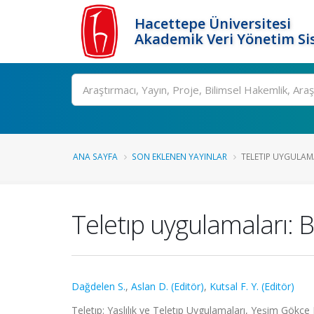
Hacettepe Üniversitesi
Akademik Veri Yönetim Si
Ara
ANA SAYFA
SON EKLENEN YAYINLAR
TELETIP UYGULAM
Teletıp uygulamaları: 
Dağdelen S.
,
Aslan D. (Editör)
,
Kutsal F. Y. (Editör)
Teletıp: Yaşlılık ve Teletıp Uygulamaları, Yeşim Gökçe