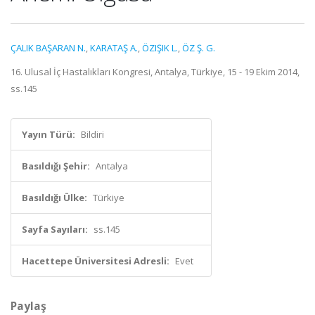
ÇALIK BAŞARAN N.
,
KARATAŞ A.
,
ÖZIŞIK L.
,
ÖZ Ş. G.
16. Ulusal İç Hastalıkları Kongresi, Antalya, Türkiye, 15 - 19 Ekim 2014,
ss.145
Yayın Türü:
Bildiri
Basıldığı Şehir:
Antalya
Basıldığı Ülke:
Türkiye
Sayfa Sayıları:
ss.145
Hacettepe Üniversitesi Adresli:
Evet
Paylaş