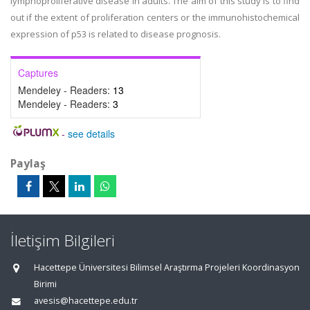
lymphoproliferative disease in adults. The aim of this study is to find
out if the extent of proliferation centers or the immunohistochemical
expression of p53 is related to disease prognosis.
Captures
Mendeley - Readers:
13
Mendeley - Readers:
3
-
see details
Paylaş
İletişim Bilgileri
Hacettepe Üniversitesi Bilimsel Araştırma Projeleri Koordinasyon
Birimi
avesis@hacettepe.edu.tr