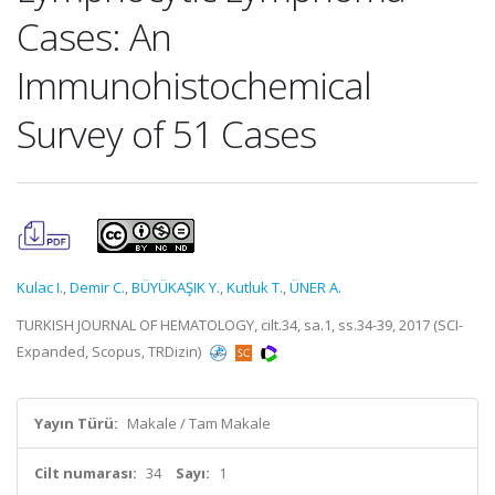
Cases: An
Immunohistochemical
Survey of 51 Cases
Kulac I.
,
Demir C.
,
BÜYÜKAŞIK Y.
,
Kutluk T.
,
ÜNER A.
TURKISH JOURNAL OF HEMATOLOGY, cilt.34, sa.1, ss.34-39, 2017 (SCI-
Expanded, Scopus, TRDizin)
Yayın Türü:
Makale / Tam Makale
Cilt numarası:
34
Sayı:
1