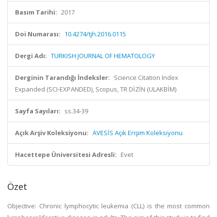
Basım Tarihi:
2017
Doi Numarası:
10.4274/tjh.2016.0115
Dergi Adı:
TURKISH JOURNAL OF HEMATOLOGY
Derginin Tarandığı İndeksler:
Science Citation Index
Expanded (SCI-EXPANDED), Scopus, TR DİZİN (ULAKBİM)
Sayfa Sayıları:
ss.34-39
Açık Arşiv Koleksiyonu:
AVESİS Açık Erişim Koleksiyonu
Hacettepe Üniversitesi Adresli:
Evet
Özet
Objective: Chronic lymphocytic leukemia (CLL) is the most common