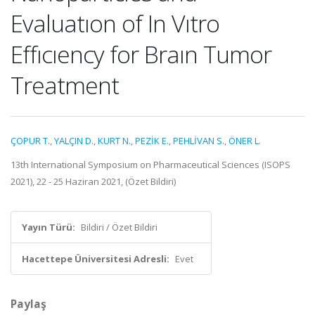
Evaluatıon of In Vıtro
Effıcıency for Braın Tumor
Treatment
ÇOPUR T.
,
YALÇIN D.
,
KURT N.
,
PEZİK E.
,
PEHLİVAN S.
,
ÖNER L.
13th International Symposium on Pharmaceutical Sciences (ISOPS
2021), 22 - 25 Haziran 2021, (Özet Bildiri)
Yayın Türü:
Bildiri / Özet Bildiri
Hacettepe Üniversitesi Adresli:
Evet
Paylaş