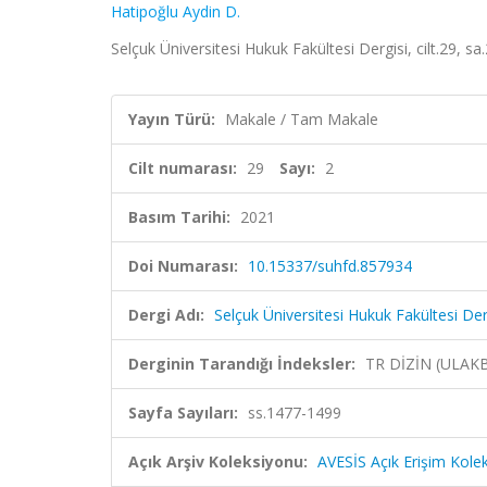
Hatipoğlu Aydin D.
Selçuk Üniversitesi Hukuk Fakültesi Dergisi, cilt.29, s
Yayın Türü:
Makale / Tam Makale
Cilt numarası:
29
Sayı:
2
Basım Tarihi:
2021
Doi Numarası:
10.15337/suhfd.857934
Dergi Adı:
Selçuk Üniversitesi Hukuk Fakültesi Der
Derginin Tarandığı İndeksler:
TR DİZİN (ULAK
Sayfa Sayıları:
ss.1477-1499
Açık Arşiv Koleksiyonu:
AVESİS Açık Erişim Kole