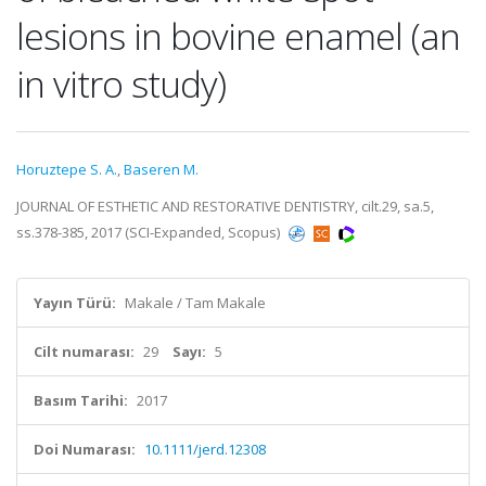
lesions in bovine enamel (an
in vitro study)
Horuztepe S. A.
,
Baseren M.
JOURNAL OF ESTHETIC AND RESTORATIVE DENTISTRY, cilt.29, sa.5,
ss.378-385, 2017 (SCI-Expanded, Scopus)
Yayın Türü:
Makale / Tam Makale
Cilt numarası:
29
Sayı:
5
Basım Tarihi:
2017
Doi Numarası:
10.1111/jerd.12308