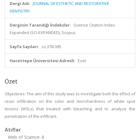
Dergi Adı:
JOURNAL OF ESTHETIC AND RESTORATIVE
DENTISTRY
Derginin Tarandığı İndeksler:
Science Citation Index
Expanded (SCI-EXPANDED), Scopus
Sayfa Sayıları:
ss.378-385
Hacettepe Üniversitesi Adresli:
Evet
Özet
Objectives: The aim of this study was to investigate both the effect of
resin infiltration on the color and microhardness of white spot
lesions (WSLs) that treated with bleaching and to analyze the
penetration of the infiltrant.
Atıflar
Web of Science: 6