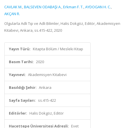
CAVLAK M.
,
BALSEVEN ODABAŞI A.
,
Erkman F. T.
,
AYDOGAN H. C.
,
AKÇAN R.
Olgularla Adli Tıp ve Adli Bilimler, Halis Dokgöz, Editör, Akademisyen
Kitabevi, Ankara, ss.415-422, 2020
Yayın Türü:
Kitapta Bölüm / Mesleki Kitap
Basım Tarihi:
2020
Yayınevi:
Akademisyen Kitabevi
Basıldığı Şehir:
Ankara
Sayfa Sayıları:
ss.415-422
Editörler:
Halis Dokgöz, Editör
Hacettepe Üniversitesi Adresli:
Evet