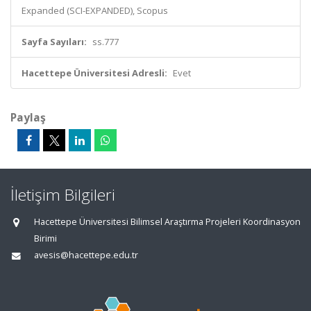
Expanded (SCI-EXPANDED), Scopus
Sayfa Sayıları:
ss.777
Hacettepe Üniversitesi Adresli:
Evet
Paylaş
İletişim Bilgileri
Hacettepe Üniversitesi Bilimsel Araştırma Projeleri Koordinasyon
Birimi
avesis@hacettepe.edu.tr