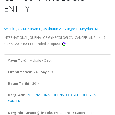
ENTITY
Selcuk I.
,
Oz M.
,
Sirvan L.
,
Usubutun A.
,
Gungor T.
,
Meydanli M.
INTERNATIONAL JOURNAL OF GYNECOLOGICAL CANCER, cilt.24, sa.9,
ss.777, 2014 (SCI-Expanded, Scopus)
Yayın Türü:
Makale / Özet
Cilt numarası:
24
Sayı:
9
Basım Tarihi:
2014
Dergi Adı:
INTERNATIONAL JOURNAL OF GYNECOLOGICAL
CANCER
Derginin Tarandığı İndeksler:
Science Citation Index