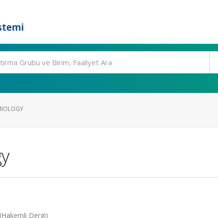
stemi
MIOLOGY
gy
 (Hakemli Dergi)