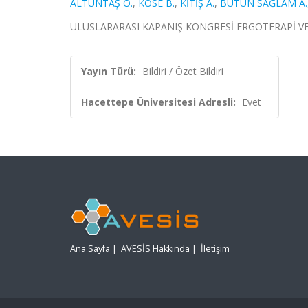
ALTUNTAŞ O.
,
KÖSE B.
,
KİTİŞ A.
,
BÜTÜN SAĞLAM A.
ULUSLARARASI KAPANIŞ KONGRESİ ERGOTERAPİ VE REH
Yayın Türü:
Bildiri / Özet Bildiri
Hacettepe Üniversitesi Adresli:
Evet
Ana Sayfa
|
AVESİS Hakkında
|
İletişim