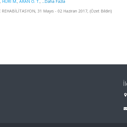
,
HURİ M.
,
ARAN O. T.
,
...Daha Fazla
ABİLİTASYON, 31 Mayıs - 02 Haziran 2017, (Özet Bildiri)
İ