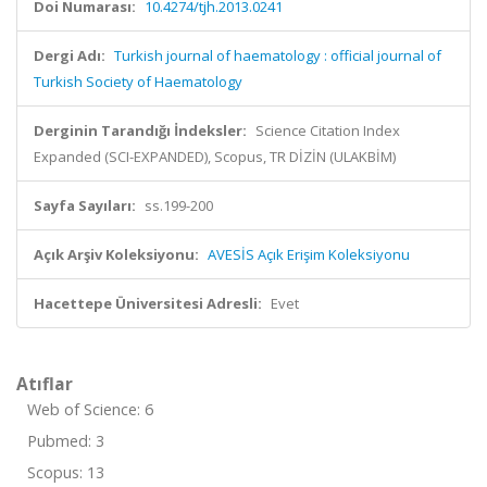
Doi Numarası:
10.4274/tjh.2013.0241
Dergi Adı:
Turkish journal of haematology : official journal of
Turkish Society of Haematology
Derginin Tarandığı İndeksler:
Science Citation Index
Expanded (SCI-EXPANDED), Scopus, TR DİZİN (ULAKBİM)
Sayfa Sayıları:
ss.199-200
Açık Arşiv Koleksiyonu:
AVESİS Açık Erişim Koleksiyonu
Hacettepe Üniversitesi Adresli:
Evet
Atıflar
Web of Science: 6
Pubmed: 3
Scopus: 13