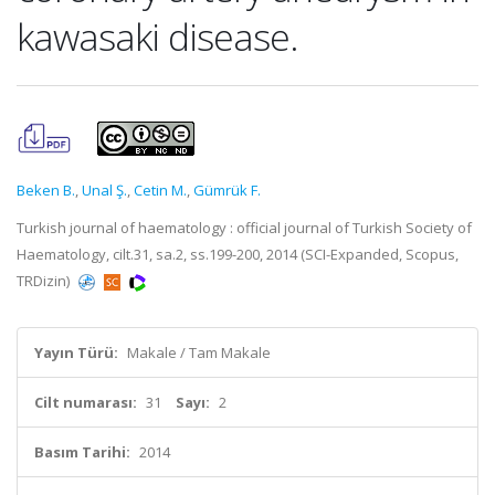
kawasaki disease.
Beken B.
,
Unal Ş.
,
Cetin M.
,
Gümrük F.
Turkish journal of haematology : official journal of Turkish Society of
Haematology, cilt.31, sa.2, ss.199-200, 2014 (SCI-Expanded, Scopus,
TRDizin)
Yayın Türü:
Makale / Tam Makale
Cilt numarası:
31
Sayı:
2
Basım Tarihi:
2014