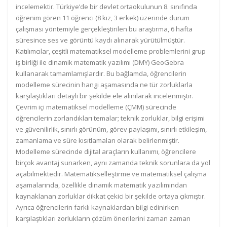
incelemektir. Türkiye’de bir devlet ortaokulunun 8. sınıfında
öğrenim gören 11 öğrenci (8 kız, 3 erkek) üzerinde durum
çalışması yöntemiyle gerçekleştirilen bu araştırma, 6 hafta
süresince ses ve görüntü kaydı alınarak yürütülmüştür.
Katılımcılar, çeşitli matematiksel modelleme problemlerini grup
iş birliği ile dinamik matematik yazılımı (DMY) GeoGebra
kullanarak tamamlamışlardır. Bu bağlamda, öğrencilerin
modelleme sürecinin hangi aşamasında ne tür zorluklarla
karşılaştıkları detaylı bir şekilde ele alınılarak incelenmiştir.
Çevrim içi matematiksel modelleme (ÇMM) sürecinde
öğrencilerin zorlandıkları temalar; teknik zorluklar, bilgi erişimi
ve güvenilirlik, sınırlı görünüm, görev paylaşımı, sınırlı etkileşim,
zamanlama ve süre kısıtlamaları olarak belirlenmiştir.
Modelleme sürecinde dijital araçların kullanımı, öğrencilere
birçok avantaj sunarken, aynı zamanda teknik sorunlara da yol
açabilmektedir. Matematikselleştirme ve matematiksel çalışma
aşamalarında, özellikle dinamik matematik yazılımından
kaynaklanan zorluklar dikkat çekici bir şekilde ortaya çıkmıştır.
Ayrıca öğrencilerin farklı kaynaklardan bilgi edinirken
karşılaştıkları zorlukların çözüm önerilerini zaman zaman