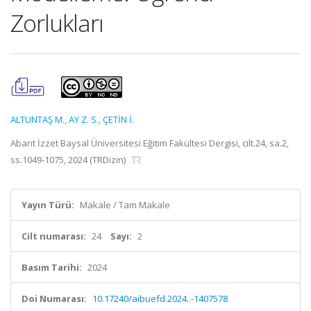
Zorlukları
ALTUNTAŞ M.
,
AY Z. S.
,
ÇETİN İ.
Abant İzzet Baysal Üniversitesi Eğitim Fakültesi Dergisi, cilt.24, sa.2,
ss.1049-1075, 2024 (TRDizin)
Yayın Türü:
Makale / Tam Makale
Cilt numarası:
24
Sayı:
2
Basım Tarihi:
2024
Doi Numarası:
10.17240/aibuefd.2024..-1407578