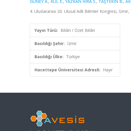
GÜNEY A.
,
KUL E.
,
YAZKAN HIRA S.
,
TAŞTEKİN B.
,
AK
4. Uluslararası 20. Ulusal Adli Bilimler Kongresi, İzmir,
Yayın Türü:
Bildiri / Özet Bildiri
Basıldığı Şehir:
İzmir
Basıldığı Ülke:
Türkiye
Hacettepe Üniversitesi Adresli:
Hayır