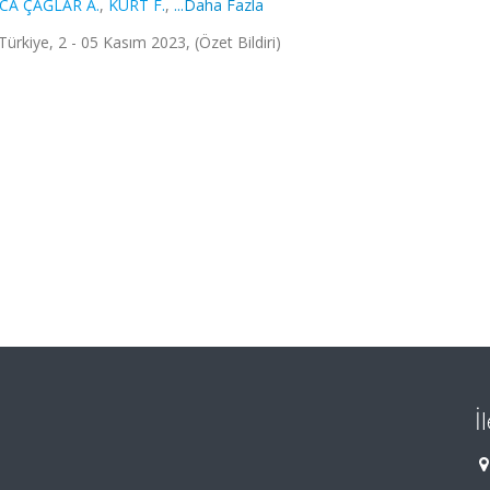
CA ÇAĞLAR A.
,
KURT F.
,
...Daha Fazla
 Türkiye, 2 - 05 Kasım 2023, (Özet Bildiri)
İ