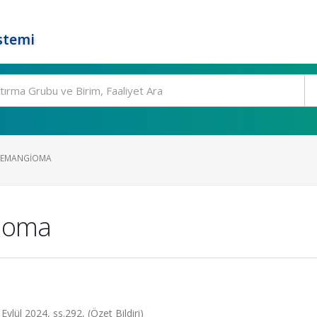
stemi
 HEMANGIOMA
gioma
ylül 2024, ss.292, (Özet Bildiri)