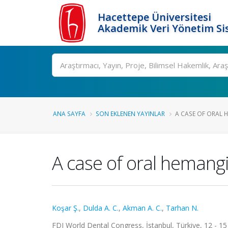
Hacettepe Üniversitesi
Akademik Veri Yönetim Si
Ara
ANA SAYFA
SON EKLENEN YAYINLAR
A CASE OF ORAL
A case of oral heman
Koşar Ş.
,
Dulda A. C.
,
Akman A. C.
,
Tarhan N.
FDI World Dental Congress, İstanbul, Türkiye, 12 - 15 E