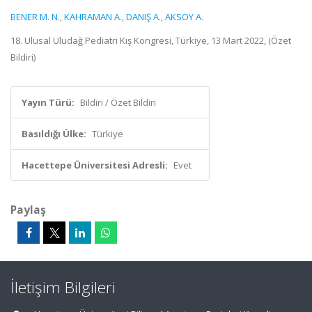
BENER M. N.
,
KAHRAMAN A.
,
DANIŞ A.
,
AKSOY A.
18. Ulusal Uludağ Pediatri Kış Kongresi, Türkiye, 13 Mart 2022, (Özet
Bildiri)
Yayın Türü:
Bildiri / Özet Bildiri
Basıldığı Ülke:
Türkiye
Hacettepe Üniversitesi Adresli:
Evet
Paylaş
İletişim Bilgileri