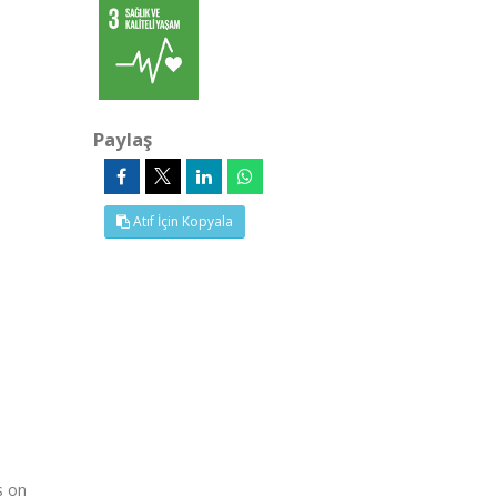
Paylaş
Atıf İçin Kopyala
s on