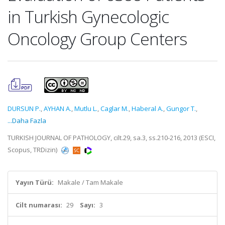
in Turkish Gynecologic
Oncology Group Centers
DURSUN P.
,
AYHAN A.
,
Mutlu L.
,
Caglar M.
,
Haberal A.
,
Gungor T.
,
...Daha Fazla
TURKISH JOURNAL OF PATHOLOGY, cilt.29, sa.3, ss.210-216, 2013 (ESCI,
Scopus, TRDizin)
Yayın Türü:
Makale / Tam Makale
Cilt numarası:
29
Sayı:
3