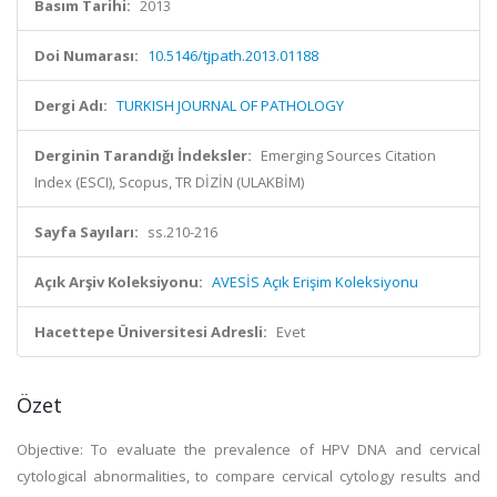
Basım Tarihi:
2013
Doi Numarası:
10.5146/tjpath.2013.01188
Dergi Adı:
TURKISH JOURNAL OF PATHOLOGY
Derginin Tarandığı İndeksler:
Emerging Sources Citation
Index (ESCI), Scopus, TR DİZİN (ULAKBİM)
Sayfa Sayıları:
ss.210-216
Açık Arşiv Koleksiyonu:
AVESİS Açık Erişim Koleksiyonu
Hacettepe Üniversitesi Adresli:
Evet
Özet
Objective: To evaluate the prevalence of HPV DNA and cervical
cytological abnormalities, to compare cervical cytology results and