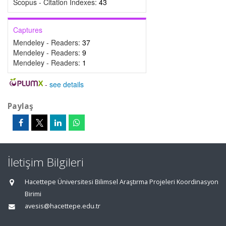
Scopus - Citation Indexes:
43
Captures
Mendeley - Readers:
37
Mendeley - Readers:
9
Mendeley - Readers:
1
-
see details
Paylaş
İletişim Bilgileri
Hacettepe Üniversitesi Bilimsel Araştırma Projeleri Koordinasyon
Birimi
avesis@hacettepe.edu.tr