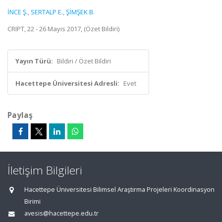
İNCE Ş.
,
SERTALP E.
,
ŞİMŞEK B.
CRIPT, 22 - 26 Mayıs 2017, (Özet Bildiri)
Yayın Türü:
Bildiri / Özet Bildiri
Hacettepe Üniversitesi Adresli:
Evet
Paylaş
İletişim Bilgileri
Hacettepe Üniversitesi Bilimsel Araştırma Projeleri Koordinasyon
Birimi
avesis@hacettepe.edu.tr