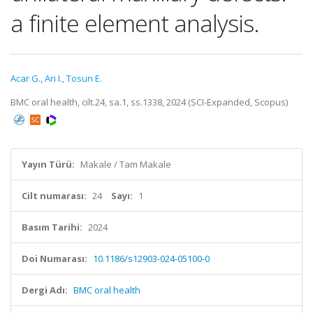
a finite element analysis.
Acar G.
,
Ari I.
,
Tosun E.
BMC oral health, cilt.24, sa.1, ss.1338, 2024 (SCI-Expanded, Scopus)
Yayın Türü:
Makale / Tam Makale
Cilt numarası:
24
Sayı:
1
Basım Tarihi:
2024
Doi Numarası:
10.1186/s12903-024-05100-0
Dergi Adı:
BMC oral health