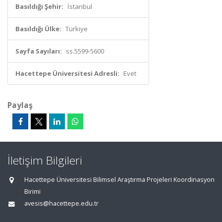
Basıldığı Şehir:
İstanbul
Basıldığı Ülke:
Türkiye
Sayfa Sayıları:
ss.5599-5600
Hacettepe Üniversitesi Adresli:
Evet
Paylaş
İletişim Bilgileri
Hacettepe Üniversitesi Bilimsel Araştırma Projeleri Koordinasyon
Birimi
avesis@hacettepe.edu.tr