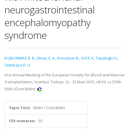
neurogastrointestinal
encephalomyopathy
syndrome
KUŞKONMAZ B. B.
,
Elmaz S. A.
,
Konuskan B.
,
YÜCE A.
,
Topaloglu H.
,
Cetinkaya D. U.
41st Annual Meeting of the European-Society-for-Blood-and-Marrow-
Transplantation, İstanbul, Türkiye, 22 - 25 Mart 2015, cilt.50, ss.5599-
5600, (Özet Bildiri)
Yayın Türü:
Bildiri / Özet Bildiri
Cilt numarası:
50