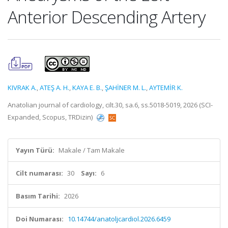
Anterior Descending Artery
KIVRAK A.
,
ATEŞ A. H.
,
KAYA E. B.
,
ŞAHİNER M. L.
,
AYTEMİR K.
Anatolian journal of cardiology, cilt.30, sa.6, ss.5018-5019, 2026 (SCI-
Expanded, Scopus, TRDizin)
Yayın Türü:
Makale / Tam Makale
Cilt numarası:
30
Sayı:
6
Basım Tarihi:
2026
Doi Numarası:
10.14744/anatoljcardiol.2026.6459