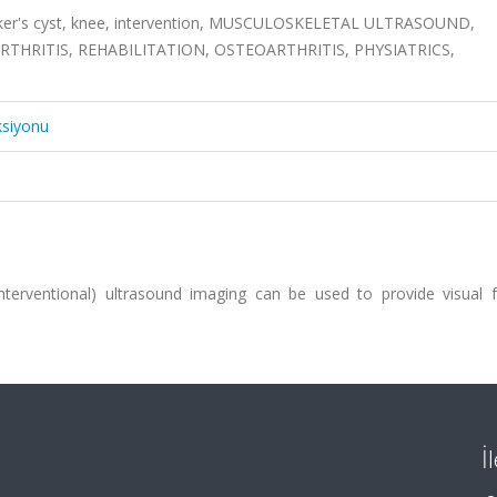
aker's cyst, knee, intervention, MUSCULOSKELETAL ULTRASOUND,
THRITIS, REHABILITATION, OSTEOARTHRITIS, PHYSIATRICS,
ksiyonu
nterventional) ultrasound imaging can be used to provide visual 
İ