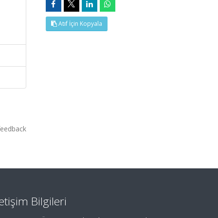
Atıf İçin Kopyala
feedback
letişim Bilgileri