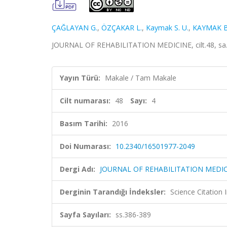
ÇAĞLAYAN G.
,
ÖZÇAKAR L.
,
Kaymak S. U.
,
KAYMAK B
JOURNAL OF REHABILITATION MEDICINE, cilt.48, sa.4
Yayın Türü:
Makale / Tam Makale
Cilt numarası:
48
Sayı:
4
Basım Tarihi:
2016
Doi Numarası:
10.2340/16501977-2049
Dergi Adı:
JOURNAL OF REHABILITATION MEDI
Derginin Tarandığı İndeksler:
Science Citation
Sayfa Sayıları:
ss.386-389