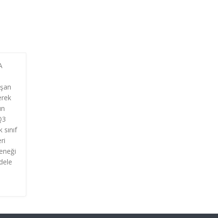
A
uşan
erek
un
Q3
 sınıf
ri
çeneği
dele