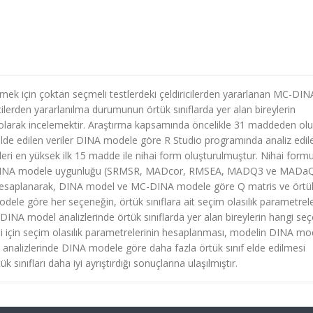
emek için çoktan seçmeli testlerdeki çeldiricilerden yararlanan MC-DIN
icilerden yararlanılma durumunun örtük sınıflarda yer alan bireylerin
lı olarak incelemektir. Araştırma kapsamında öncelikle 31 maddeden ol
e edilen veriler DINA modele göre R Studio programında analiz edil
sleri en yüksek ilk 15 madde ile nihai form oluşturulmuştur. Nihai form
erin DINA modele uygunluğu (SRMSR, MADcor, RMSEA, MADQ3 ve MADa
 hesaplanarak, DINA model ve MC-DINA modele göre Q matris ve örtük
odele göre her seçeneğin, örtük sınıflara ait seçim olasılık parametrele
INA model analizlerinde örtük sınıflarda yer alan bireylerin hangi se
i için seçim olasılık parametrelerinin hesaplanması, modelin DINA mo
 analizlerinde DINA modele göre daha fazla örtük sınıf elde edilmesi
ıfları daha iyi ayrıştırdığı sonuçlarına ulaşılmıştır.