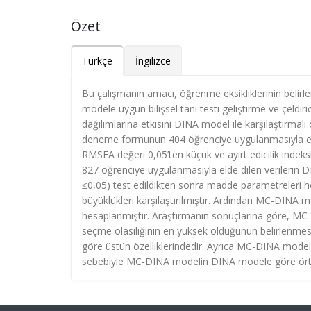
Özet
Türkçe
İngilizce
Bu çalışmanın amacı, öğrenme eksikliklerinin belirl
modele uygun bilişsel tanı testi geliştirme ve çeldir
dağılımlarına etkisini DINA model ile karşılaştırma
deneme formunun 404 öğrenciye uygulanmasıyla eld
RMSEA değeri 0,05’ten küçük ve ayırt edicilik indek
827 öğrenciye uygulanmasıyla elde dilen veril
≤0,05) test edildikten sonra madde parametreleri
büyüklükleri karşılaştırılmıştır. Ardından MC-DINA m
hesaplanmıştır. Araştırmanın sonuçlarına göre, MC-D
seçme olasılığının en yüksek olduğunun belirlenmes
göre üstün özelliklerindedir. Ayrıca MC-DINA model
sebebiyle MC-DINA modelin DINA modele göre örtük sın