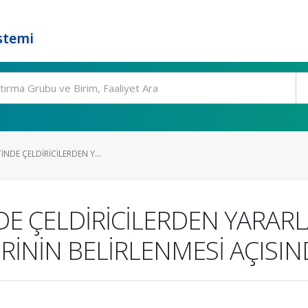
stemi
TİNDE ÇELDİRİCİLERDEN Y...
İNDE ÇELDİRİCİLERDEN YA
RİNİN BELİRLENMESİ AÇISI