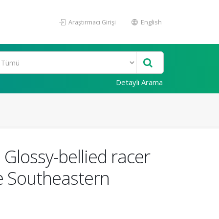
Araştırmacı Girişi
English
Detaylı Arama
 Glossy-bellied racer
he Southeastern