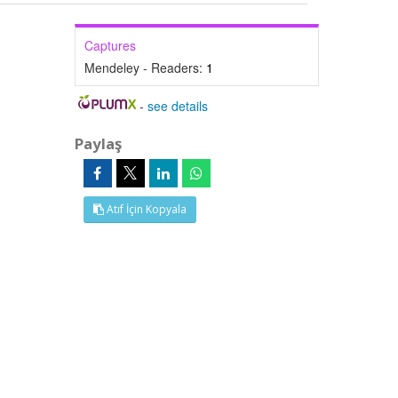
Captures
Mendeley - Readers:
1
-
see details
Paylaş
Atıf İçin Kopyala