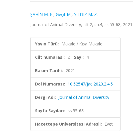
ŞAHİN M. K.
,
Geçit M.
,
YILDIZ M. Z.
Journal of Animal Diversity, cilt.2, sa.4, ss.55-68, 202
Yayın Türü:
Makale / Kısa Makale
Cilt numarası:
2
Sayı:
4
Basım Tarihi:
2021
Doi Numarası:
10.52547/jad.2020.2.4.5
Dergi Adı:
Journal of Animal Diversity
Sayfa Sayıları:
ss.55-68
Hacettepe Üniversitesi Adresli:
Evet