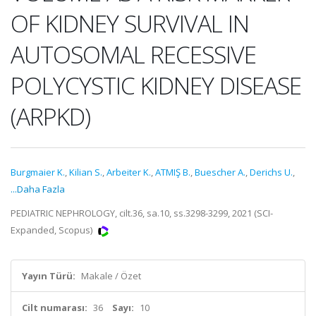
OF KIDNEY SURVIVAL IN
AUTOSOMAL RECESSIVE
POLYCYSTIC KIDNEY DISEASE
(ARPKD)
Burgmaier K.
,
Kilian S.
,
Arbeiter K.
,
ATMIŞ B.
,
Buescher A.
,
Derichs U.
,
...Daha Fazla
PEDIATRIC NEPHROLOGY, cilt.36, sa.10, ss.3298-3299, 2021 (SCI-
Expanded, Scopus)
Yayın Türü:
Makale / Özet
Cilt numarası:
36
Sayı:
10