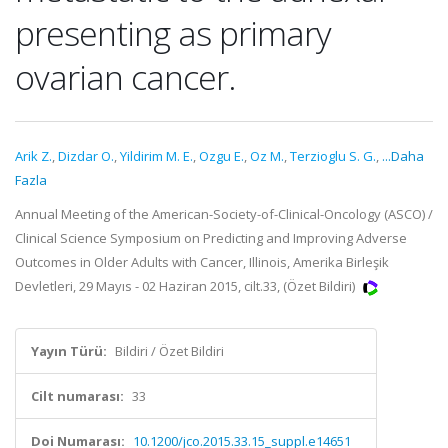
presenting as primary
ovarian cancer.
Arik Z.
,
Dizdar O.
,
Yildirim M. E.
,
Ozgu E.
,
Oz M.
,
Terzioglu S. G.
,
...Daha
Fazla
Annual Meeting of the American-Society-of-Clinical-Oncology (ASCO) /
Clinical Science Symposium on Predicting and Improving Adverse
Outcomes in Older Adults with Cancer, Illinois, Amerika Birleşik
Devletleri, 29 Mayıs - 02 Haziran 2015, cilt.33, (Özet Bildiri)
Yayın Türü:
Bildiri / Özet Bildiri
Cilt numarası:
33
Doi Numarası:
10.1200/jco.2015.33.15_suppl.e14651