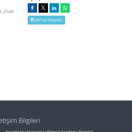
, (Özet
Atıf İçin Kopyala
letişim Bilgileri
Hacettepe Üniversitesi Bilimsel Araştırma Projeleri