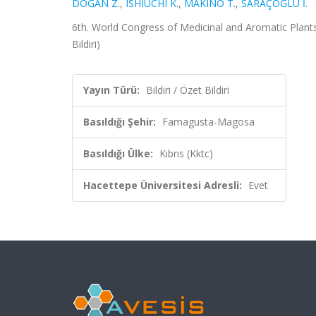
DOĞAN Z.
,
ISHIUCHI K.
,
MAKINO T.
,
SARAÇOĞLU İ.
6th. World Congress of Medicinal and Aromatic Plant
Bildiri)
Yayın Türü:
Bildiri / Özet Bildiri
Basıldığı Şehir:
Famagusta-Magosa
Basıldığı Ülke:
Kıbrıs (Kktc)
Hacettepe Üniversitesi Adresli:
Evet