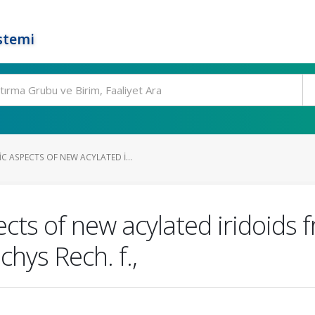
stemi
ASPECTS OF NEW ACYLATED I...
ts of new acylated iridoids 
chys Rech. f.,