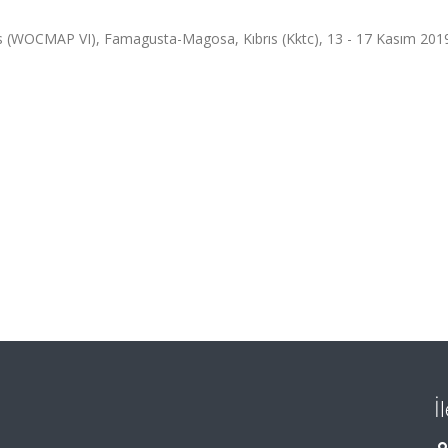
s (WOCMAP VI), Famagusta-Magosa, Kıbrıs (Kktc), 13 - 17 Kasım 2019
İ