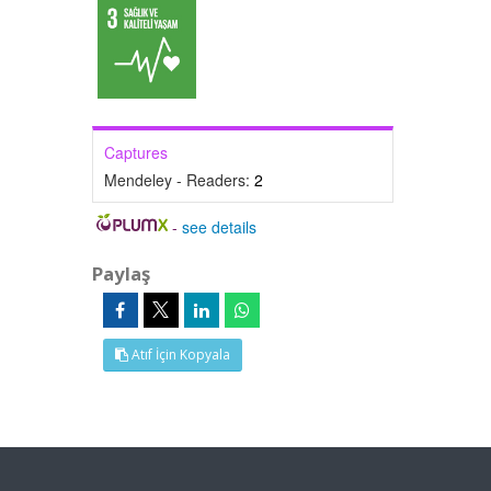
Captures
Mendeley - Readers:
2
-
see details
Paylaş
Atıf İçin Kopyala